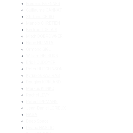
Frederic BRENNER
Guillaume CANNAT
Stefano CERIO
Manolo CHRETIEN
Bertrand DELAIS
Mitch DOBROWNER
Florin FIRIMITA
Ormond GIGLI
William HELBURN
Éric HOUDOYER
Peter HUTCHINSON
Kyriakos KAZIRAS
Douglas KIRKLAND
Markus KLINKO
Rachel LEVY
Peter LIPPMANN
Jean-Daniel LORIEUX
NASA
Deep Space
Deana NASTIC