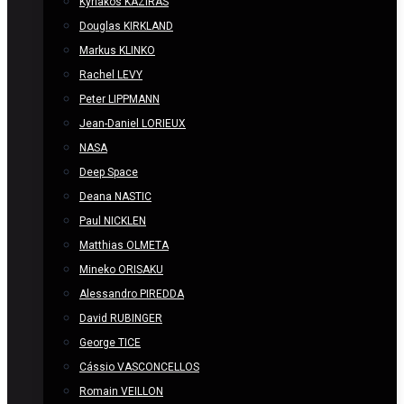
Kyriakos KAZIRAS
Douglas KIRKLAND
Markus KLINKO
Rachel LEVY
Peter LIPPMANN
Jean-Daniel LORIEUX
NASA
Deep Space
Deana NASTIC
Paul NICKLEN
Matthias OLMETA
Mineko ORISAKU
Alessandro PIREDDA
David RUBINGER
George TICE
Cássio VASCONCELLOS
Romain VEILLON