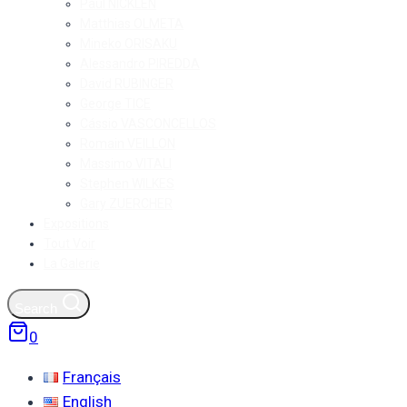
Paul NICKLEN
Matthias OLMETA
Mineko ORISAKU
Alessandro PIREDDA
David RUBINGER
George TICE
Cássio VASCONCELLOS
Romain VEILLON
Massimo VITALI
Stephen WILKES
Gary ZUERCHER
Expositions
Tout Voir
La Galerie
Search
0
Français
English